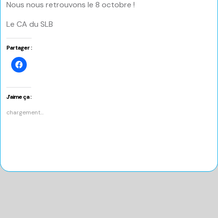
Nous nous retrouvons le 8 octobre !
Le CA du SLB
Partager :
Cliquez
pour
partager
sur
Facebook(ouvre
dans
J’aime ça :
une
nouvelle
chargement…
fenêtre)