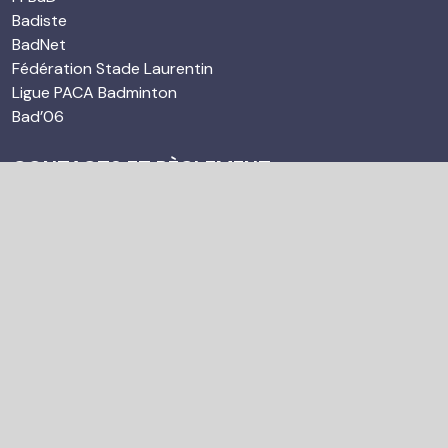
Badiste
BadNet
Fédération Stade Laurentin
Ligue PACA Badminton
Bad’06
CONTACTS ET RÈGLEMENT
Charte, statuts et règlement intérieur du SLB
SLB Staff & Contacts
© 2023 sl-badminton. Tous droits réservés. Propulsé par
Agence Web DiWeBot