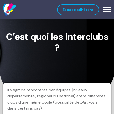
Espace adhérent
C’est quoi les interclubs
?
Il s’agit de rencontres par équipes (niveaux
départemental, régional ou national) entre différents
clubs d’une même poule (possibilité de
play-offs
dans certains cas).