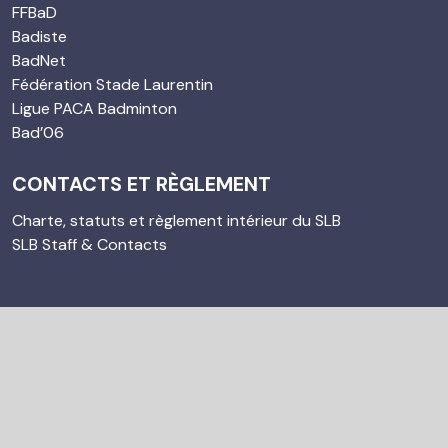
FFBaD
Badiste
BadNet
Fédération Stade Laurentin
Ligue PACA Badminton
Bad’06
CONTACTS ET RÈGLEMENT
Charte, statuts et règlement intérieur du SLB
SLB Staff & Contacts
© 2023 sl-badminton. Tous droits réservés. Propulsé par
Agence Web DiWeBot