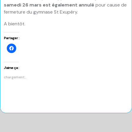
samedi 26 mars est également annulé
pour cause de
fermeture du gymnase St Exupéry.
A bientôt.
Partager :
Cliquez
pour
partager
sur
Facebook(ouvre
dans
J’aime ça :
une
nouvelle
chargement…
fenêtre)