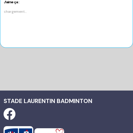
dans
J’aime ça :
une
nouvelle
chargement…
fenêtre)
STADE LAURENTIN BADMINTON