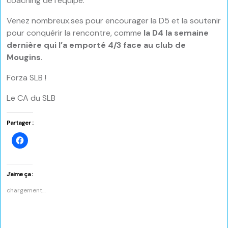
coaching de l’équipe.
Venez nombreux.ses pour encourager la D5 et la soutenir
pour conquérir la rencontre, comme
la D4 la semaine
dernière qui l’a emporté 4/3 face au club de
Mougins
.
Forza SLB !
Le CA du SLB
Partager :
Cliquez
pour
partager
sur
Facebook(ouvre
dans
J’aime ça :
une
nouvelle
chargement…
fenêtre)