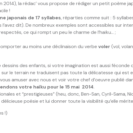
n 2014), la rédac’ vous propose de rédiger un petit poème japo
ile !
me japonais de 17 syllabes
, réparties comme suit : 5 syllabe
 l’avez dit). De nombreux exemples sont accessibles sur intern
respectés, ce qui rompt un peu le charme de l’haïku… ;
t comporter au moins une déclinaison du verbe
voler
(vol, vola
 dessins des enfants, si votre imagination est aussi féconde 
sur le terrain ne traduisent pas toute la délicatesse qui est 
z vous amuser avec nous et voir votre chef d’oeuvre publié da
endons votre haïku pour le 15 mai 2014
.
onales et “prestigieuses” (heu, donc, Ben-San, Cyril-Sama, N
élicieuse poésie et lui donner toute la visibilité qu’elle mérite
s !)