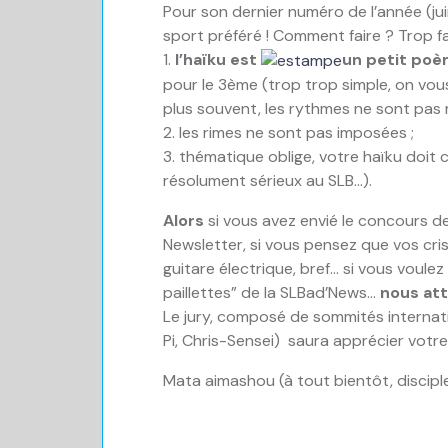
Pour son dernier numéro de l’année (jui
sport préféré ! Comment faire ? Trop fac
1.
l’haïku est
un petit poè
pour le 3ème (trop trop simple, on vous
plus souvent, les rythmes ne sont pas 
2. les rimes ne sont pas imposées ;
3. thématique oblige, votre haïku doi
résolument sérieux au SLB…).
Alors
si vous avez envié le concours de
Newsletter, si vous pensez que vos cris 
guitare électrique, bref… si vous voule
paillettes” de la SLBad’News…
nous att
Le jury, composé de sommités internati
Pi, Chris-Sensei) saura apprécier votre d
Mata aimashou (à tout bientôt, disciple