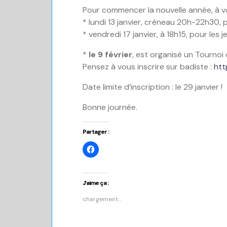
Pour commencer la nouvelle année, à 
* lundi 13 janvier, créneau 20h-22h30, p
* vendredi 17 janvier, à 18h15, pour le
*
le 9 février
, est organisé un Tournoi
Pensez à vous inscrire sur badiste :
htt
Date limite d’inscription : le 29 janvier !
Bonne journée.
Partager :
Cliquez
pour
partager
sur
Facebook(ouvre
dans
J’aime ça :
une
nouvelle
chargement…
fenêtre)