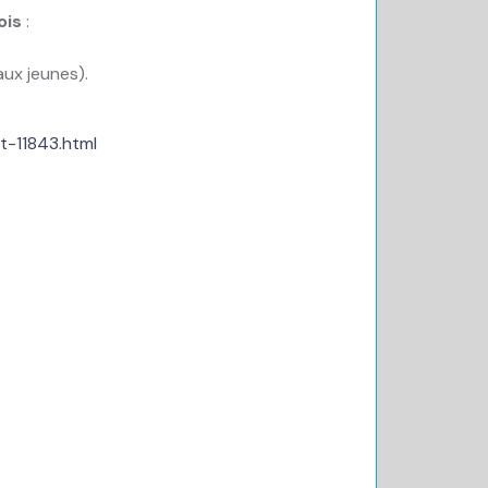
ois
:
aux jeunes).
t-11843.html