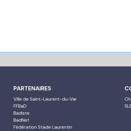
PARTENAIRES
C
Ville de Saint-Laurent-du-Var
Cha
FFBaD
SL
Badiste
BadNet
Fédération Stade Laurentin