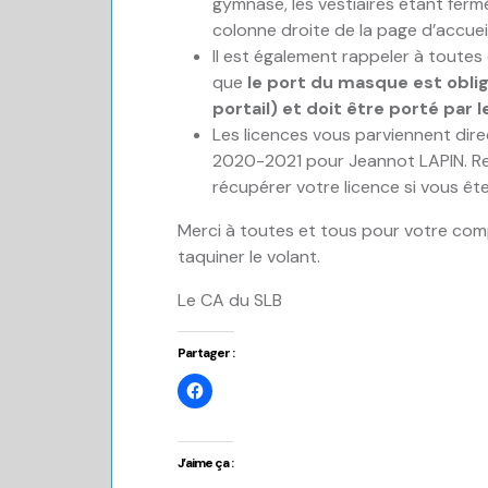
gymnase, les vestiaires étant fermé
colonne droite de la page d’accueil
Il est également rappeler à toutes
que
le port du masque est obli
portail) et doit être porté par l
Les licences vous parviennent dir
2020-2021 pour Jeannot LAPIN. Reg
récupérer votre licence si vous êtes
Merci à toutes et tous pour votre comp
taquiner le volant.
Le CA du SLB
Partager :
Cliquez
pour
partager
sur
Facebook(ouvre
dans
J’aime ça :
une
nouvelle