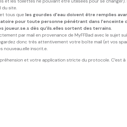
s et les toilettes ne pouvant être utilisées pour se changer).
 du site.
 et tous que
les gourdes d’eau doivent être remplies av
gatoire pour toute personne pénétrant dans l’enceinte
es joueur.se.s dès qu’ils.elles sortent des terrains
.
ectement par mail en provenance de MyFFBad avec le sujet su
ardez donc très attentivement votre boîte mail (et vos spa
 nouveau.elle inscrit.e.
réhension et votre application stricte du protocole. C’est à