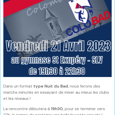
Dans un format
type Nuit du Bad
, nous ferons des
matchs minutés en essayant de mixer au mieux les clubs
et les niveaux !
La rencontre débutera à
19h30
, pour se terminer vers
22h, le temps de partager une belle buvette ensuite !