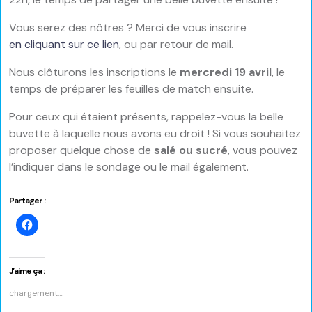
Vous serez des nôtres ? Merci de vous inscrire
en cliquant sur ce lien
, ou par retour de mail.
Nous clôturons les inscriptions le
mercredi 19 avril
, le
temps de préparer les feuilles de match ensuite.
Pour ceux qui étaient présents, rappelez-vous la belle
buvette à laquelle nous avons eu droit ! Si vous souhaitez
proposer quelque chose de
salé ou sucré
, vous pouvez
l’indiquer dans le sondage ou le mail également.
Partager :
Cliquez
pour
partager
sur
Facebook(ouvre
dans
J’aime ça :
une
nouvelle
chargement…
fenêtre)