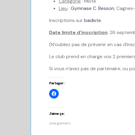
Catégorie
: Mixte
Lieu
:
Gymnase C. Besson
, Cagnes
Inscriptions sur
badiste
.
Date limite d’inscription
: 26 septem
(N’oubliez pas de prévenir en cas d’insc
Le club prend en charge vos 2 premiers t
Si vous n’avez pas de partenaire, ou p
Partager :
Cliquez
pour
partager
sur
Facebook(ouvre
dans
J’aime ça :
une
nouvelle
chargement…
fenêtre)