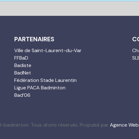
PARTENAIRES
C
Ville de Saint-Laurent-du-Var
Cha
FFBaD
SL
Badiste
BadNet
Fédération Stade Laurentin
Ligue PACA Badminton
Bad’06
l-badminton. Tous droits réservés. Propulsé par
Agence Web