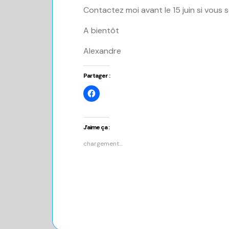
Contactez moi avant le 15 juin si vous s
A bientôt
Alexandre
Partager :
Cliquez
pour
partager
sur
Facebook(ouvre
dans
J’aime ça :
une
nouvelle
chargement…
fenêtre)