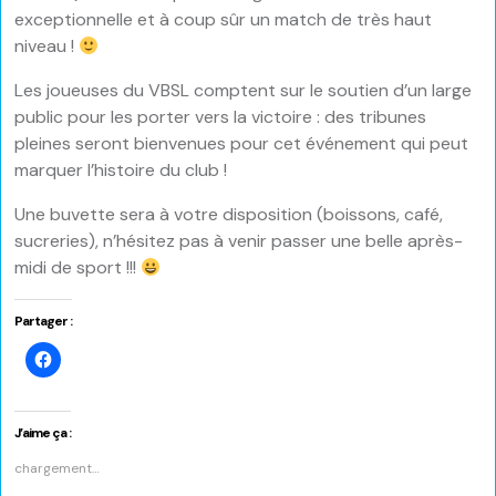
exceptionnelle et à coup sûr un match de très haut
niveau !
Les joueuses du VBSL comptent sur le soutien d’un large
public pour les porter vers la victoire : des tribunes
pleines seront bienvenues pour cet événement qui peut
marquer l’histoire du club !
Une buvette sera à votre disposition (boissons, café,
sucreries), n’hésitez pas à venir passer une belle après-
midi de sport !!!
Partager :
Cliquez
pour
partager
sur
Facebook(ouvre
dans
J’aime ça :
une
nouvelle
chargement…
fenêtre)