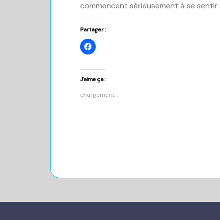
commencent sérieusement à se sentir 
Partager :
Cliquez
pour
partager
sur
Facebook(ouvre
dans
J’aime ça :
une
nouvelle
chargement…
fenêtre)