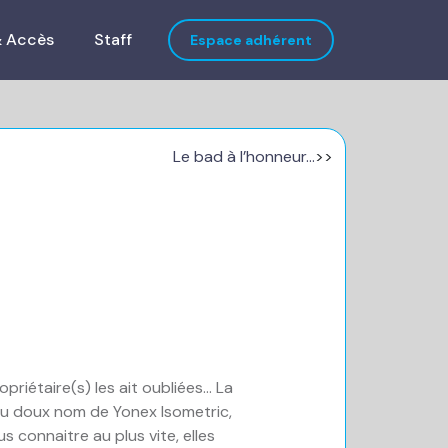
& Accès
Staff
Espace adhérent
Le bad à l’honneur…
>>
riétaire(s) les ait oubliées… La
 au doux nom de Yonex Isometric,
 connaitre au plus vite, elles