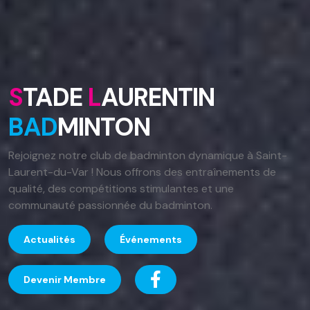
S
TADE
L
AURENTIN
BAD
MINTON
Rejoignez notre club de badminton dynamique à Saint-
Laurent-du-Var ! Nous offrons des entraînements de
qualité, des compétitions stimulantes et une
communauté passionnée du badminton.
Actualités
Événements
Devenir Membre