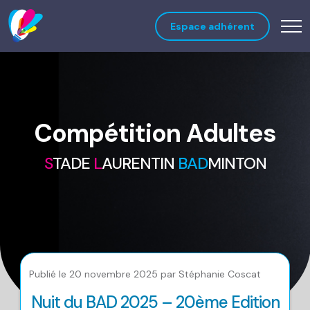
Espace adhérent
Compétition Adultes
S
TADE
L
AURENTIN
BAD
MINTON
Publié le 20 novembre 2025 par Stéphanie Coscat
Nuit du BAD 2025 – 20ème Edition