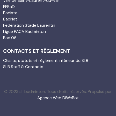
Ville de Saint-Laurent-du-Var
FFBaD
Badiste
BadNet
Fédération Stade Laurentin
Ligue PACA Badminton
Bad’06
CONTACTS ET RÈGLEMENT
Charte, statuts et règlement intérieur du SLB
SLB Staff & Contacts
© 2023 sl-badminton. Tous droits réservés. Propulsé par
Agence Web DiWeBot