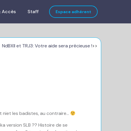
& Accès
Staff
Espace adhérent
NdBXII et TRJ3: Votre aide sera précieuse !
>>
 niet les badistes, au contraire…
aka version SLB ?? Histoire de se