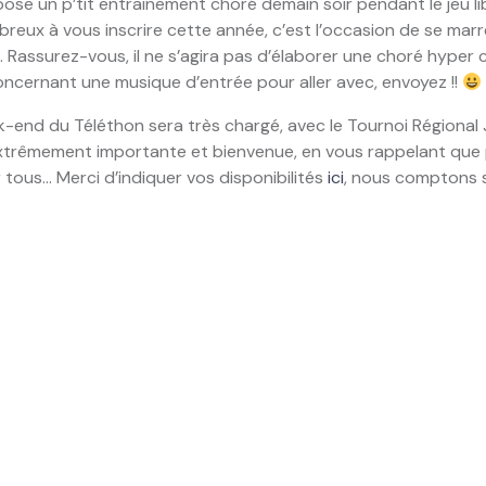
e un p’tit entrainement choré demain soir pendant le jeu libr
reux à vous inscrire cette année, c’est l’occasion de se marr
… Rassurez-vous, il ne s’agira pas d’élaborer une choré hyper
oncernant une musique d’entrée pour aller avec, envoyez !!
end du Téléthon sera très chargé, avec le Tournoi Régional J
extrêmement importante et bienvenue, en vous rappelant que
ur tous… Merci d’indiquer vos disponibilités
ici
, nous comptons s