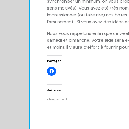
synchroniser un minimum, on vous propos
gens motivés). Vous avez été très nomb
impressionner (ou faire rire) nos hôtes
l’amusement ! Si vous avez des idées c
Nous vous rappelons enfin que ce week-
samedi et dimanche. Votre aide sera 
et moins il y aura d’effort à fournir po
Partager :
Cliquez
pour
partager
sur
Facebook(ouvre
dans
J’aime ça :
une
nouvelle
chargement…
fenêtre)