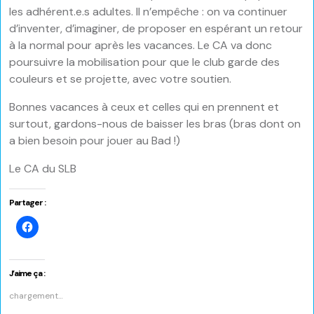
les adhérent.e.s adultes. Il n’empêche : on va continuer
d’inventer, d’imaginer, de proposer en espérant un retour
à la normal pour après les vacances. Le CA va donc
poursuivre la mobilisation pour que le club garde des
couleurs et se projette, avec votre soutien.
Bonnes vacances à ceux et celles qui en prennent et
surtout, gardons-nous de baisser les bras (bras dont on
a bien besoin pour jouer au Bad !)
Le CA du SLB
Partager :
Cliquez
pour
partager
sur
Facebook(ouvre
dans
J’aime ça :
une
nouvelle
chargement…
fenêtre)