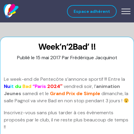
Espace adhérent
Week’n’2Bad’ !!
Publié le 15 mai 2017
Par Frédérique Jacquinot
Le week-end de Pentecôte s’annonce sportif !!! Entre la
Nu
it
du
Bad
“Par
is
2024″
vendredi soir, l’
animation
Jeunes
samedi et le
Grand Prix de Simple
dimanche, la
salle Pagnol va vivre Bad en non stop pendant 3 jours !
Inscrivez-vous sans plus tarder à ces évènements
proposés par le club, il ne reste plus beaucoup de temps
!!