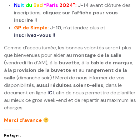
Nu
it
du
Bad
“Par
is
2024″
:
J-14
avant clôture des
inscriptions,
cliquez sur l’affiche pour vous
inscrire !!
GP de Simple:
J-10
, n’attendez plus et
inscrivez-vous !!
Comme d’accoutumée, les bonnes volontés seront plus
que bienvenues pour aider au
montage de la salle
(vendredi fin d’AM), à la
buvette
, à la
table de marque
,
à la
provision de la buvette
et au
rangement de la
salle
(dimanche soir) ! Merci de nous informer de vos
disponibilités,
aussi réduites soient-elles
, dans le
document en ligne
ICI
, afin de nous permettre de planifier
au mieux ce gros week-end et de répartir au maximum les
charges.
Merci d’avance
Partager :